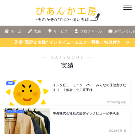
ホーム
実績
サービス
プロフィール
お問い合わ
先着"限定２名様" インタビューモニター募集！特典付き
― CATEGORY ―
実績
実績
インタビューモニターvol.1 みんなの保健室ひだ
まり 主催者 北川寛子様
2022年9月26日
インタビュー
中央株式会社様の顧客インタビュー記事執筆
2022年8月1日