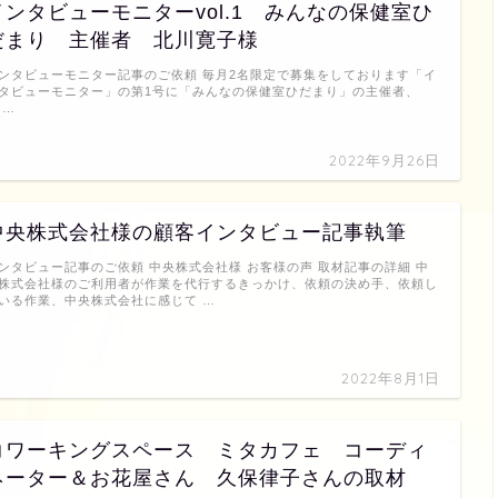
インタビューモニターvol.1 みんなの保健室ひ
だまり 主催者 北川寛子様
ンタビューモニター記事のご依頼 毎月2名限定で募集をしております「イ
タビューモニター」の第1号に「みんなの保健室ひだまり」の主催者、
 …
2022年9月26日
中央株式会社様の顧客インタビュー記事執筆
ンタビュー記事のご依頼 中央株式会社様 お客様の声 取材記事の詳細 中
株式会社様のご利用者が作業を代行するきっかけ、依頼の決め手、依頼し
いる作業、中央株式会社に感じて …
2022年8月1日
コワーキングスペース ミタカフェ コーディ
ネーター＆お花屋さん 久保律子さんの取材