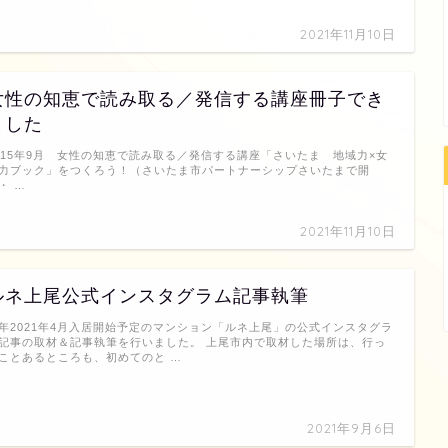
2021年11月10日
女性の知恵で読み取る／発信する講座冊子でき
ました
015年9月 女性の知恵で読み取る／発信する講座「さいたま 地域力×女
力ブック」をつくろう！（さいたま市パートナーシップさいたまで開
・ …
2021年11月10日
ルネ上尾公式インスタグラム記事執筆
年2021年4月入居開始予定のマンション「ルネ上尾」の公式インスタグラ
記事の取材＆記事執筆を行いました。 上尾市内で取材した場所は、行っ
ことあるところも、初めてのと …
2021年9月6日