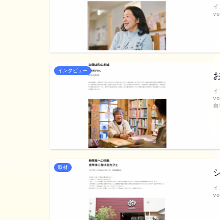
イ
v
インタビュー
イ
v
自
取材
イ
v