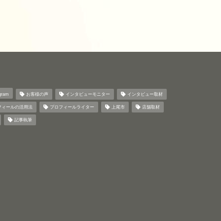
gram
お客様の声
インタビューモニター
インタビュー取材
フィールの活用法
プロフィールライター
上尾市
店舗取材
記事執筆