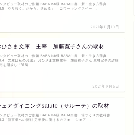
ンタビュー取材のご依頼 BABA lab様 BABA白書 新・生き方辞典
ol.5「やり抜く。だから、進める」 「コワーキングスペー …
2021年11月10日
おひさま文庫 主宰 加藤寛子さんの取材
ンタビュー取材のご依頼 BABA lab様 BABA白書 新・生き方辞典
ol.4「文庫は私のお城」 おひさま文庫主宰 加藤寛子さん 取材記事の詳細
宅を開放して近隣 …
2021年9月6日
シェアダイニングsalute（サルーテ）の取材
ンタビュー取材のご依頼 BABA lab様 BABA白書 場づくりの教科書
ol.3「新事業への挑戦 定年後に働けるカフェ」 シェア …