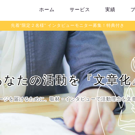
ホーム
サービス
実績
先着"限定２名様" インタビューモニター募集！特典付き
あなたの活動を『文章化
ージを届けるために、取材・インタビューで活動理念を文