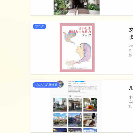
ブログ
2
性
催
ブログ･記事執筆
来
ム
た