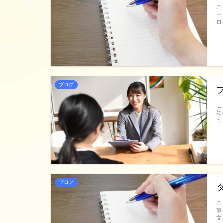
こ
ー
ロ
ブログ
こ
始
う
ブログ
こ
事
文