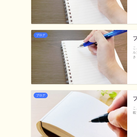
ブログ
こ
ル
き
ブログ
こ
載