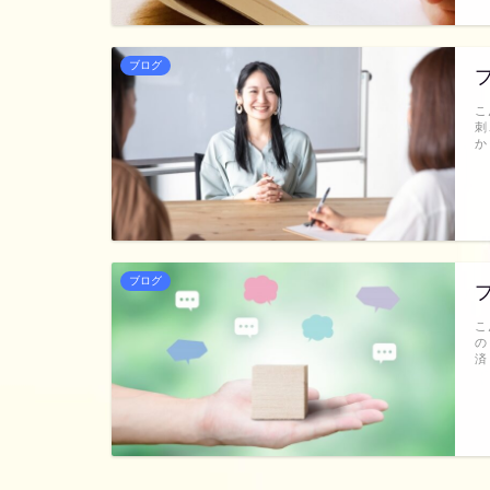
ブログ
こ
刺
か
ブログ
こ
の
済