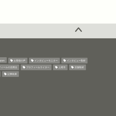
gram
お客様の声
インタビューモニター
インタビュー取材
フィールの活用法
プロフィールライター
上尾市
店舗取材
記事執筆