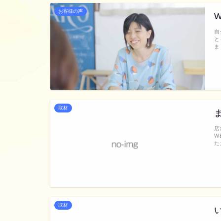
お客様の声
自
と
ま
取材
店
W
た
取材