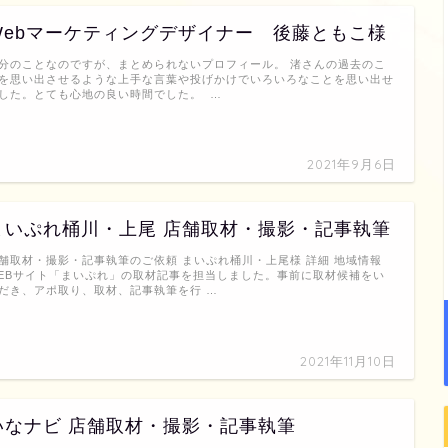
Webマーケティングデザイナー 後藤ともこ様
分のことなのですが、まとめられないプロフィール。 渚さんの過去のこ
を思い出させるような上手な言葉や投げかけでいろいろなことを思い出せ
した。とても心地の良い時間でした。 …
2021年9月6日
まいぷれ桶川・上尾 店舗取材・撮影・記事執筆
舗取材・撮影・記事執筆のご依頼 まいぷれ桶川・上尾様 詳細 地域情報
EBサイト「まいぷれ」の取材記事を担当しました。事前に取材候補をい
だき、アポ取り、取材、記事執筆を行 …
2021年11月10日
いなナビ 店舗取材・撮影・記事執筆