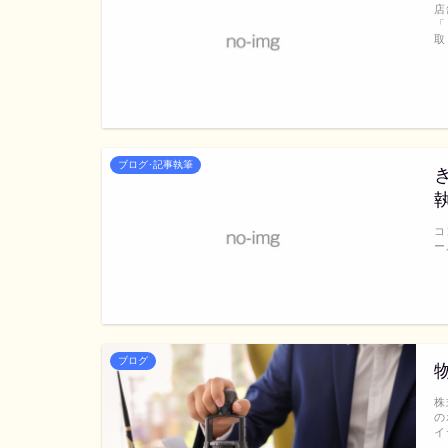
店
「
取
ブログ･記事執筆
コ
ー
ブログ
株
の
イ