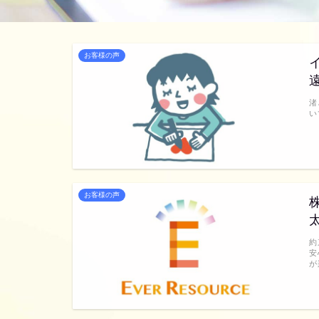
お客様の声
渚
い
お客様の声
約
安
が