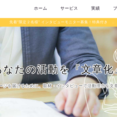
ホーム
サービス
実績
先着"限定２名様" インタビューモニター募集！特典付き
あなたの活動を『文章化
ージを届けるために、取材・インタビューで活動理念を文