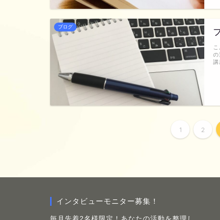
ブログ
こ
の
講
1
2
インタビューモニター募集！
毎月先着2名様限定！あなたの活動を整理し、